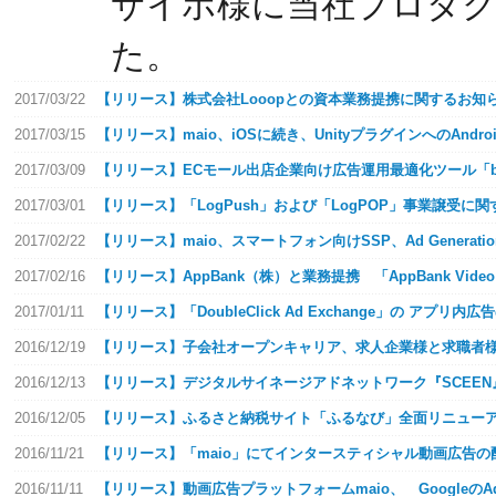
サイポ様に当社プロダク
た。
2017/03/22
【リリース】株式会社Looopとの資本業務提携に関するお知
2017/03/15
【リリース】maio、iOSに続き、UnityプラグインへのAndr
2017/03/09
【リリース】ECモール出店企業向け広告運用最適化ツール「bamb
2017/03/01
【リリース】「LogPush」および「LogPOP」事業譲受に
2017/02/22
【リリース】maio、スマートフォン向けSSP、Ad Genera
2017/02/16
【リリース】AppBank（株）と業務提携 「AppBank Video 
2017/01/11
【リリース】「DoubleClick Ad Exchange」の アプリ内
2016/12/19
【リリース】子会社オープンキャリア、求人企業様と求職者様を
2016/12/13
【リリース】デジタルサイネージアドネットワーク『SCEE
2016/12/05
【リリース】ふるさと納税サイト「ふるなび」全面リニュー
2016/11/21
【リリース】「maio」にてインタースティシャル動画広告の
2016/11/11
【リリース】動画広告プラットフォームmaio、 Googleの